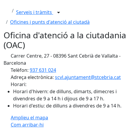
Serveis i tràmits
Oficines i punts d'atenció al ciutadà
Oficina d'atenció a la ciutadania
(OAC)
Carrer Centre, 27 - 08396 Sant Cebrià de Vallalta -
Barcelona
Telèfon:
937 631 024
Adreça electrònica:
scvl.ajuntament@stcebria.cat
Horari:
Horari d'hivern: de dilluns, dimarts, dimecres i
divendres de 9 a 14 h i dijous de 9 a 17 h.
Horari d'estiu: de dilluns a divendres de 9 a 14 h.
Amplieu el mapa
Com arribar-hi
Leaflet
| ©
OpenStreetMap
contributors
Facebook
X