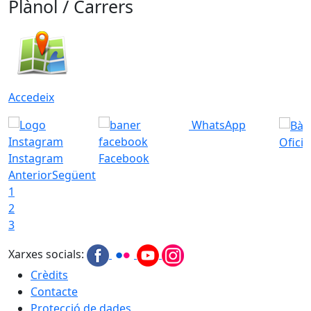
Plànol / Carrers
Accedeix
WhatsApp
Ofici
Instagram
Facebook
Anterior
Següent
1
2
3
Xarxes socials:
Crèdits
Contacte
Protecció de dades