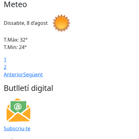
Meteo
Dissabte, 8 d’agost
D
T.Màx: 32°
T
T.Min: 24°
T
1
2
Anterior
Següent
Butlletí digital
Subscriu-te