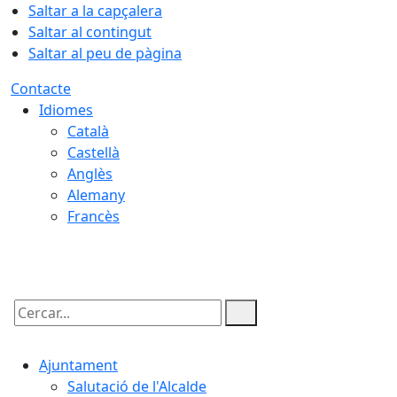
Saltar a la capçalera
Saltar al contingut
Saltar al peu de pàgina
Contacte
Idiomes
Català
Castellà
Anglès
Alemany
Francès
08.08.2026 | 03:18
Cercar:
Ajuntament
Salutació de l'Alcalde