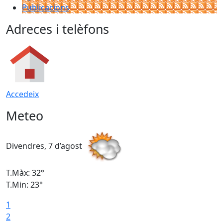
Publicacions
Adreces i telèfons
Accedeix
Meteo
Divendres, 7 d’agost
D
T.Màx: 32°
T
T.Min: 23°
T
1
2