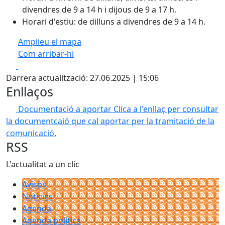
divendres de 9 a 14 h i dijous de 9 a 17 h.
Horari d'estiu: de dilluns a divendres de 9 a 14 h.
Amplieu el mapa
Com arribar-hi
Leaflet
| ©
OpenStreetMap
contributors
Facebook
X
+
Darrera actualització: 27.06.2025 | 15:06
−
Enllaços
Documentació a aportar
Clica a l'enllaç per consultar
la documentcaió que cal aportar per la tramitació de la
comunicació.
RSS
L'actualitat a un clic
Avisos
Notícies
Agenda
Agenda política