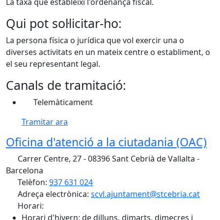
La taxa que estableixi l'ordenança fiscal.
Qui pot sol·licitar-ho:
La persona física o jurídica que vol exercir una o
diverses activitats en un mateix centre o establiment, o
el seu representant legal.
Canals de tramitació:
Telemàticament
Tramitar ara
Oficina d'atenció a la ciutadania (OAC)
Carrer Centre, 27 - 08396 Sant Cebrià de Vallalta -
Barcelona
Telèfon:
937 631 024
Adreça electrònica:
scvl.ajuntament@stcebria.cat
Horari:
Horari d'hivern: de dilluns, dimarts, dimecres i