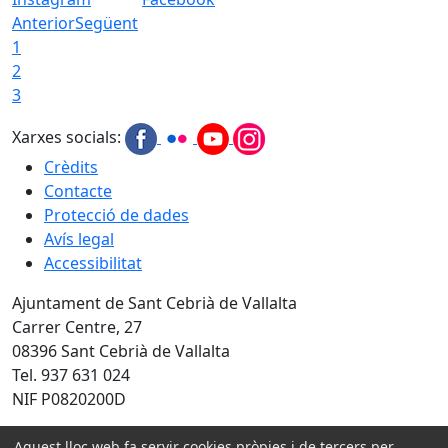
Anterior
Següent
1
2
3
Xarxes socials:
Crèdits
Contacte
Protecció de dades
Avís legal
Accessibilitat
Ajuntament de Sant Cebrià de Vallalta
Carrer Centre, 27
08396 Sant Cebrià de Vallalta
Tel. 937 631 024
NIF P0820200D
Amb la col·laboració de:
Aquest lloc web fa servir cookies pròpies i de tercers per