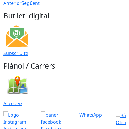
Anterior
Següent
Butlletí digital
Subscriu-te
Plànol / Carrers
Accedeix
WhatsApp
Ofici
Instagram
Facebook