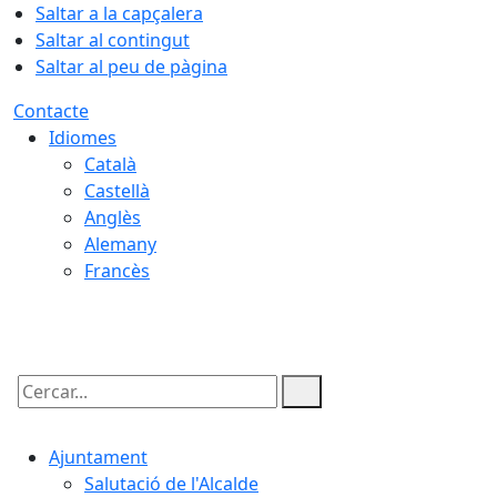
Saltar a la capçalera
Saltar al contingut
Saltar al peu de pàgina
Contacte
Idiomes
Català
Castellà
Anglès
Alemany
Francès
06.08.2026 | 11:25
Cercar:
Ajuntament
Salutació de l'Alcalde