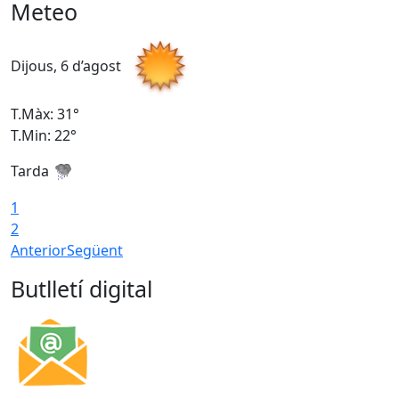
Meteo
Dijous, 6 d’agost
D
T.Màx: 31°
T
T.Min: 22°
T
Tarda
1
2
Anterior
Següent
Butlletí digital