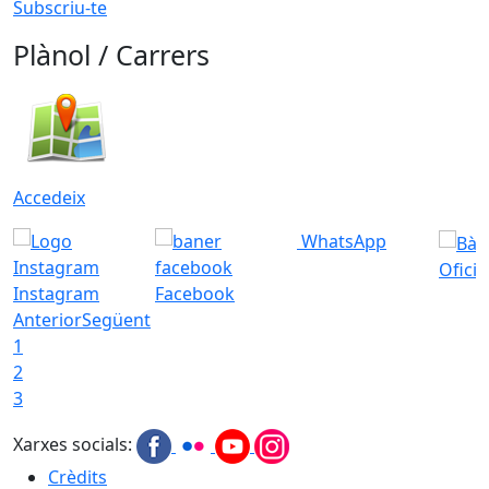
Subscriu-te
Plànol / Carrers
Accedeix
WhatsApp
Ofici
Instagram
Facebook
Anterior
Següent
1
2
3
Xarxes socials:
Crèdits