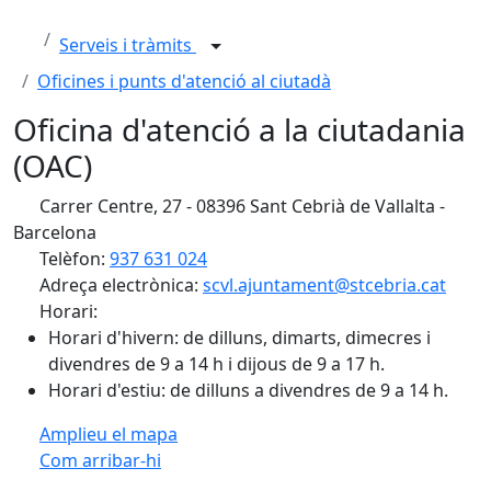
Serveis i tràmits
Oficines i punts d'atenció al ciutadà
Oficina d'atenció a la ciutadania
(OAC)
Carrer Centre, 27 - 08396 Sant Cebrià de Vallalta -
Barcelona
Telèfon:
937 631 024
Adreça electrònica:
scvl.ajuntament@stcebria.cat
Horari:
Horari d'hivern: de dilluns, dimarts, dimecres i
divendres de 9 a 14 h i dijous de 9 a 17 h.
Horari d'estiu: de dilluns a divendres de 9 a 14 h.
Amplieu el mapa
Com arribar-hi
Leaflet
| ©
OpenStreetMap
contributors
Facebook
X