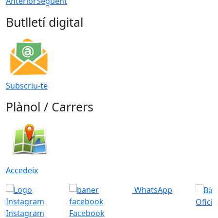
Anterior
Següent
Butlletí digital
Subscriu-te
Plànol / Carrers
Accedeix
WhatsApp
Ofici
Instagram
Facebook