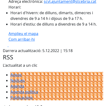
Adreça electrònica:
scvl.ajuntament@stcebria.cat
Horari:
Horari d'hivern: de dilluns, dimarts, dimecres i
divendres de 9 a 14 h i dijous de 9 a 17 h.
Horari d'estiu: de dilluns a divendres de 9 a 14 h.
Amplieu el mapa
Com arribar-hi
Leaflet
| ©
OpenStreetMap
contributors
Facebook
X
+
Darrera actualització: 5.12.2022 | 15:18
−
RSS
L'actualitat a un clic
Avisos
Notícies
Agenda
Agenda política
Publicacions