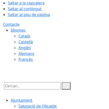
Saltar a la capçalera
Saltar al contingut
Saltar al peu de pàgina
Contacte
Idiomes
Català
Castellà
Anglès
Alemany
Francès
05.08.2026 | 22:06
Cercar:
Ajuntament
Salutació de l'Alcalde