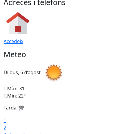
Adreces i telèfons
Accedeix
Meteo
Dijous, 6 d’agost
D
T.Màx: 31°
T
T.Min: 22°
T
Tarda
1
2