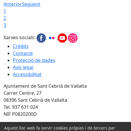
Anterior
Següent
1
2
3
Xarxes socials:
Crèdits
Contacte
Protecció de dades
Avís legal
Accessibilitat
Ajuntament de Sant Cebrià de Vallalta
Carrer Centre, 27
08396 Sant Cebrià de Vallalta
Tel. 937 631 024
NIF P0820200D
Amb la col·laboració de:
Aquest lloc web fa servir cookies pròpies i de tercers per