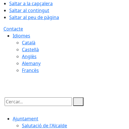
Saltar a la capçalera
Saltar al contingut
Saltar al peu de pàgina
Contacte
Idiomes
Català
Castellà
Anglès
Alemany
Francès
06.08.2026 | 19:31
Cercar:
Ajuntament
Salutació de l'Alcalde