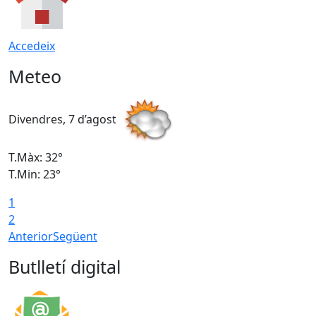
Accedeix
Meteo
Divendres, 7 d’agost
D
T.Màx: 32°
T
T.Min: 23°
T
1
2
Anterior
Següent
Butlletí digital