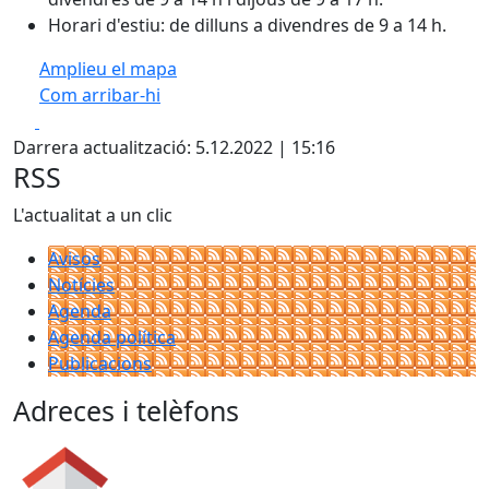
Horari d'estiu: de dilluns a divendres de 9 a 14 h.
Amplieu el mapa
Com arribar-hi
Leaflet
| ©
OpenStreetMap
contributors
Facebook
X
+
Darrera actualització: 5.12.2022 | 15:16
−
RSS
L'actualitat a un clic
Avisos
Notícies
Agenda
Agenda política
Publicacions
Adreces i telèfons