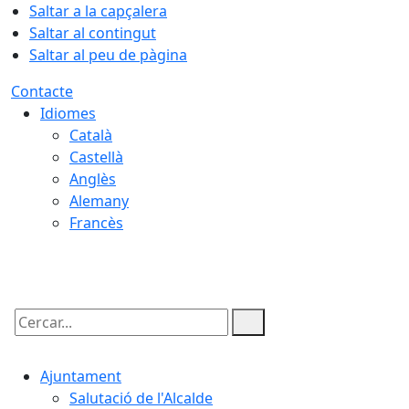
Saltar a la capçalera
Saltar al contingut
Saltar al peu de pàgina
Contacte
Idiomes
Català
Castellà
Anglès
Alemany
Francès
06.08.2026 | 21:45
Cercar:
Ajuntament
Salutació de l'Alcalde