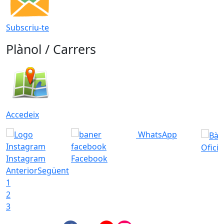
Subscriu-te
Plànol / Carrers
Accedeix
WhatsApp
Ofici
Instagram
Facebook
Anterior
Següent
1
2
3