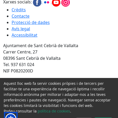
Xarxes socials:
Crèdits
Contacte
Protecció de dades
Avís legal
Accessibilitat
Ajuntament de Sant Cebrià de Vallalta
Carrer Centre, 27
08396 Sant Cebrià de Vallalta
Tel. 937 631 024
NIF P0820200D
Amb la col·laboració de:
Aquest lloc web fa servir cookies pròpies i de tercers per
facilitar-te una experiència de navegació òptima i recollir
informació anònima per millorar i adaptar-nos a les teves
preferències i pautes de navegació. Navegar sense acceptar
les cookies limitarà la visibilitat i funcions del web.
Podeu consultar la
política de cookies
.