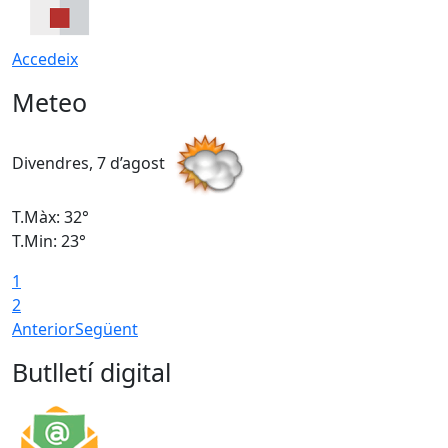
Accedeix
Meteo
Divendres, 7 d’agost
D
T.Màx: 32°
T
T.Min: 23°
T
1
2
Anterior
Següent
Butlletí digital