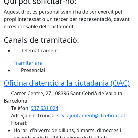
Qui pot sol·licitar-ho:
Aquest dret és personalíssim i ha de ser exercit pel
propi interessat o un tercer per representació, davant
el responsable del tractament.
Canals de tramitació:
Telemàticament
Tramitar ara
Presencial
Oficina d'atenció a la ciutadania (OAC)
Carrer Centre, 27 - 08396 Sant Cebrià de Vallalta -
Barcelona
Telèfon:
937 631 024
Adreça electrònica:
scvl.ajuntament@stcebria.cat
Horari:
Horari d'hivern: de dilluns, dimarts, dimecres i
divendres de 9 a 14 h i dijous de 9 a 17 h.