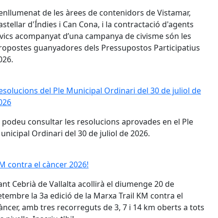
'enllumenat de les àrees de contenidors de Vistamar,
astellar d'Índies i Can Cona, i la contractació d'agents
ívics acompanyat d’una campanya de civisme són les
ropostes guanyadores dels Pressupostos Participatius
026.
esolucions del Ple Municipal Ordinari del 30 de juliol de 202
esolucions del Ple Municipal Ordinari del 30 de juliol de
026
a podeu consultar les resolucions aprovades en el Ple
unicipal Ordinari del 30 de juliol de 2026.
M contra el càncer 2026!
M contra el càncer 2026!
ant Cebrià de Vallalta acollirà el diumenge 20 de
etembre la 3a edició de la Marxa Trail KM contra el
àncer, amb tres recorreguts de 3, 7 i 14 km oberts a tots