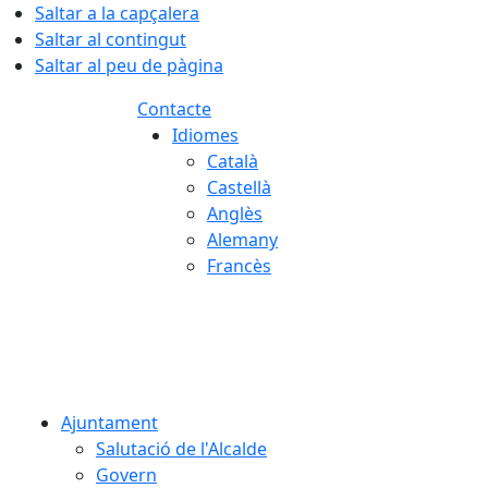
Saltar a la capçalera
Saltar al contingut
Saltar al peu de pàgina
Contacte
Idiomes
Català
Castellà
Anglès
Alemany
Francès
08.08.2026 | 05:44
Ajuntament
Salutació de l'Alcalde
Govern