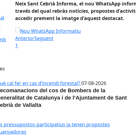
ià, a
Neix Sant Cebrià Informa, el nou WhatsApp inform
ots
través del qual rebràs notícies, propostes d'activita
al
accedir prement la imatge d'aquest destacat.
t
Nou WhatsApp Informatiu
Anterior
Següent
amb
1
ies
uè cal fer en cas d’incendi forestal?
07-08-2026
ecomanacions del cos de Bombers de la
eneralitat de Catalunya i de l’Ajuntament de Sant
ebrià de Vallalta
ls pressupostos participatius ja tenen propostes guanyado
ls pressupostos participatius ja tenen propostes
uanyadores