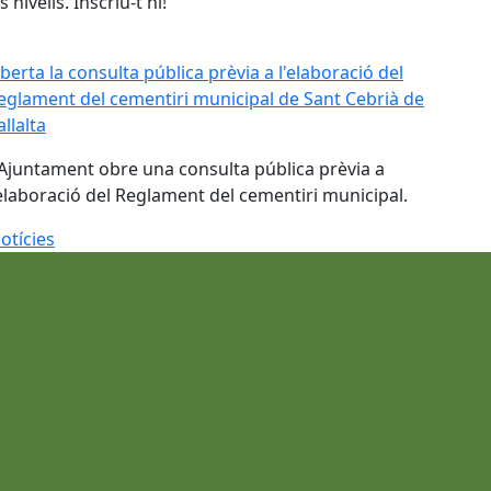
s nivells. Inscriu-t'hi!
berta la consulta pública prèvia a l'elaboració del Reglamen
berta la consulta pública prèvia a l'elaboració del
eglament del cementiri municipal de Sant Cebrià de
allalta
'Ajuntament obre una consulta pública prèvia a
'elaboració del Reglament del cementiri municipal.
otícies