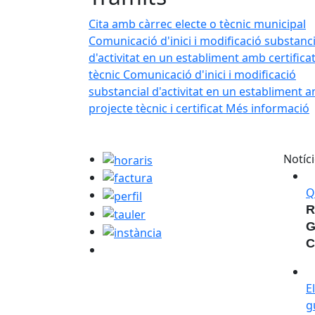
el nou WhatsApp informatiu de l'Ajuntament de Sant Cebr
Cita amb càrrec electe o tècnic municipal
es, propostes d'activitats, avisos i alertes d'interès. Hi p
Comunicació d'inici i modificació substanci
'aquest destacat.
d'activitat en un establiment amb certifica
tècnic
Comunicació d'inici i modificació
substancial d'activitat en un establiment 
projecte tècnic i certificat
Més informació
horaris
Notíc
factura
Q
perfil
R
tauler
G
instància
C
E
E
g