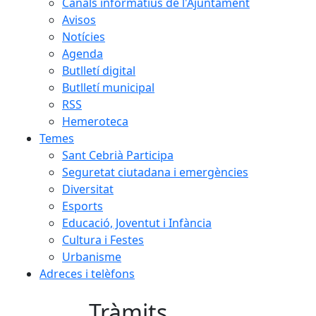
Canals informatius de l'Ajuntament
Avisos
Notícies
Agenda
Butlletí digital
Butlletí municipal
RSS
Hemeroteca
Temes
Sant Cebrià Participa
Seguretat ciutadana i emergències
Diversitat
Esports
Educació, Joventut i Infància
Cultura i Festes
Urbanisme
Adreces i telèfons
Tràmits