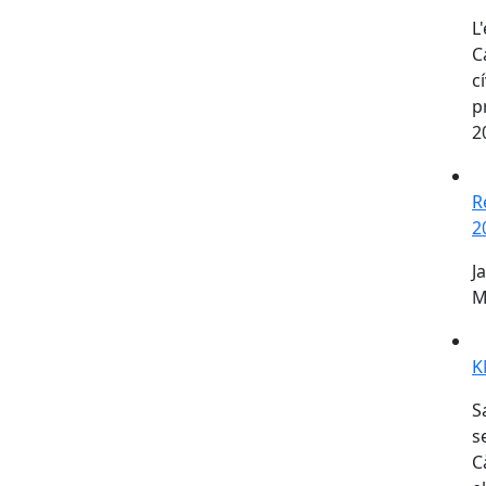
L
C
c
p
2
R
R
2
J
M
K
K
S
s
C