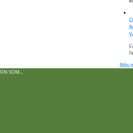
el
O
O
R
V
L
l
Més n
ON SOM...