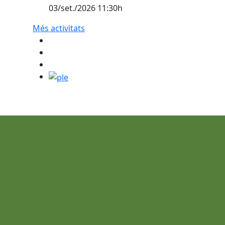
03/set./2026 11:30h
t del cementiri municipal de Sant Cebrià de Vallalta
Més activitats
ple