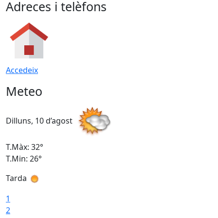
Adreces i telèfons
Accedeix
Meteo
Dilluns, 10 d’agost
D
T.Màx: 32°
T
T.Min: 26°
T
Tarda
T
1
2