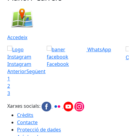
Accedeix
WhatsApp
Ofic
Instagram
Facebook
Anterior
Següent
1
2
3
Xarxes socials:
Crèdits
Contacte
Protecció de dades