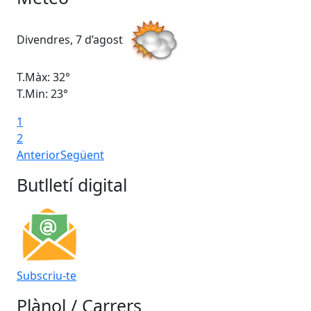
Divendres, 7 d’agost
Dis
T.Màx: 32°
T.M
T.Min: 23°
T.M
1
2
Anterior
Següent
Butlletí digital
Subscriu-te
Plànol / Carrers